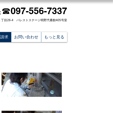
☎097-556-7337
は
西１丁目26-4 パレストステージ明野弐番館405号室
料請求
お問い合わせ
もっと見る
事業内容
事業実績一覧