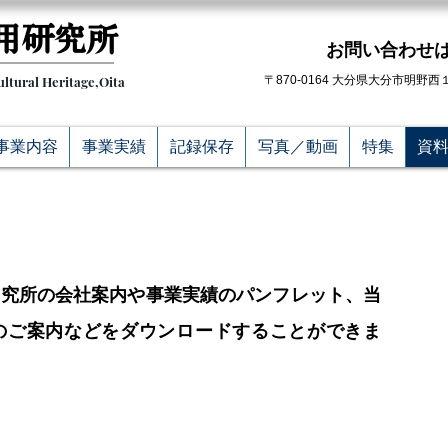
研究所​
​お問い合わせ
ultural Heritage,Oita
〒870-0164 大分県大分市明野
事業内容
事業実績
記録保存
写真／動画
特集
資
研究所の会社案内や事業実績のパンフレット、当
のご案内などをダウンロードすることができま