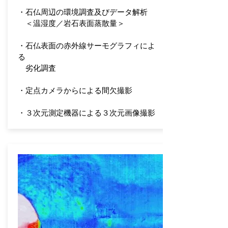
・石仏周辺の環境調査及びデータ解析
＜温湿度／岩石表面蒸散量＞
・石仏表面の赤外線サーモグラフィによ
る
劣化調査
・定点カメラからによる間欠撮影
・３次元測定機器による３次元画像撮影