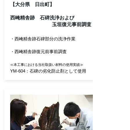
【大分県 日出町】
西崦精舎跡 石碑洗浄および
玉垣復元事前調査
・西崦精舎跡石碑部分の洗浄作業
・西崦精舎跡復元前事前調査
≪本工事における当社取扱い材料の使用実績≫
YM-604：石碑の劣化防止剤として使用