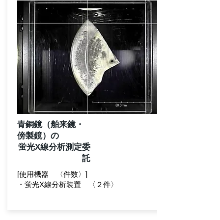
青銅鏡（舶来鏡・
傍製鏡）の
蛍光X線分析測定委
託
[使用機器 〈件数〉]
・蛍光X線分析装置 〈２件〉