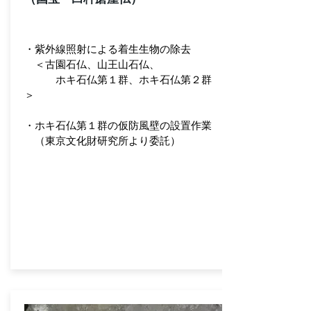
・紫外線照射による着生生物の除去
＜古園石仏、山王山石仏、
ホキ石仏第１群、ホキ石仏第２群
＞
・ホキ石仏第１群の仮防風壁の設置作業
（東京文化財研究所より委託）