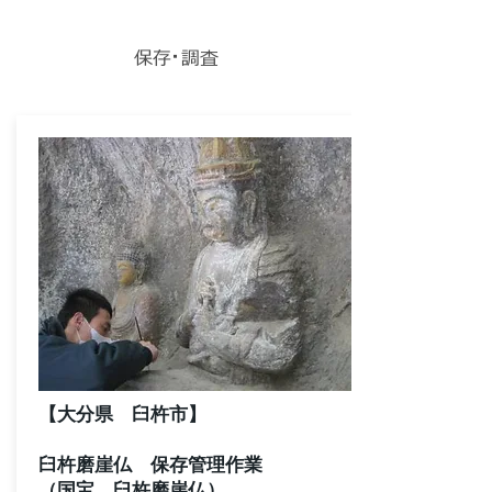
平成23年度 事業実績
保存・調査
【大分県 臼杵市】
​臼杵磨崖仏 保存管理作業
（国宝 臼杵磨崖仏）​