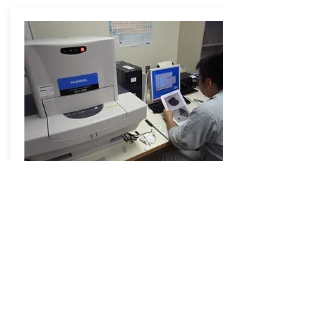
出土鉄製品の脱塩
処理液
イオン濃度測定
[使用機器 〈件数〉]
・イオンクロマトグラフィ 〈188件〉