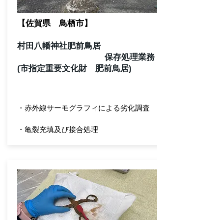
【佐賀県 鳥栖市】
村田八幡神社肥前鳥居
保存処理業務
(市指定重要文化財 肥前鳥居)
・赤外線サーモグラフィによる劣化調査
・亀裂充填及び接合処理