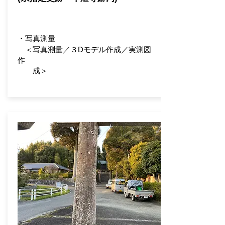
・
写真測量
＜写真測量
／
３Dモデル作成
／
実測図
作
成＞