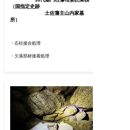
​（国指定史跡
土佐藩主山内家墓
所）
・石柱接合処理
・欠落部材接着処理