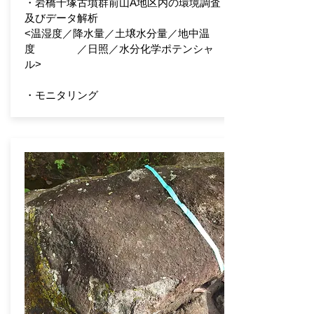
・岩橋千塚古墳群前山A地区内の環境調査
及びデータ解析
<温湿度／降水量／土壌水分量／地中温
度 ／日照／水分化学ポテンシャ
ル>
・モニタリング