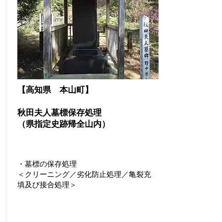
【高知県 本山町】
​秋田夫人墓標保存処理
​（県指定史跡帰全山内）
・墓標の保存処理
＜クリーニング
／
劣化防止処理
／
亀裂充
填及び接合処理＞