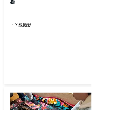
務
・Ｘ線撮影