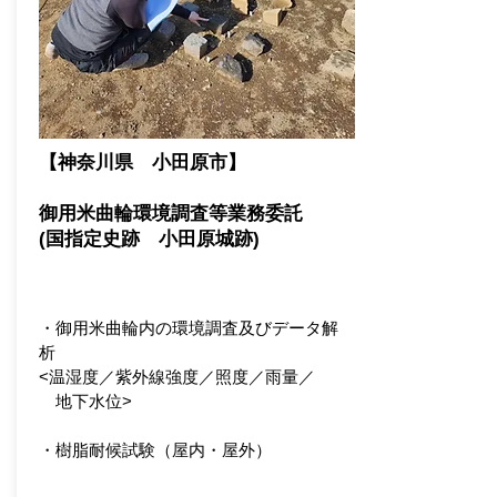
【神奈川県 小田原市】
​御用米曲輪環境調査等業務委託
​(国指定史跡 小田原城跡)
・御用米曲輪内の環境調査及びデータ解
析
<温湿度／紫外線強度／照度／雨量
／
地下水位>
・樹脂耐候試験（屋内・屋外）