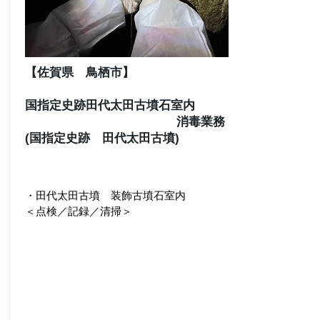
​【佐賀県 鳥栖市】
​国指定史跡田代太田古墳石室内
消毒業務
​(国指定史跡 田代太田古墳)
・田代太田古墳 装飾古墳石室内
＜点検／記録／清掃＞