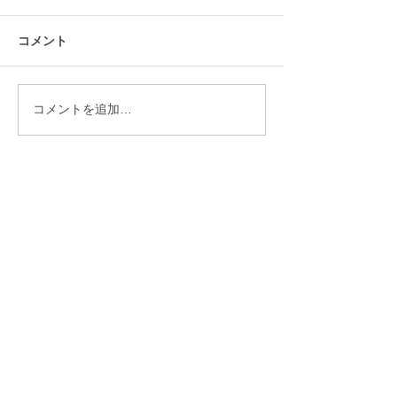
コメント
コメントを追加…
株式会社 文化財保存
活用研究所
The Institute Conservation and Use
of Cultural Heritage,Oita
≪本社≫
〒870-0164 大分県大分市明野西
1-26-4-405
≪
Main Office
≫